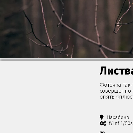
Листв
Фоточка так-
совершенно 
опять «плюс
Нахабино
f/Inf 1/50