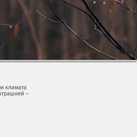
ем климата
втрашней –