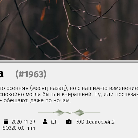
а
(#1963)
то осенняя (месяц назад), но с нашим-то изменени
спокойно могла быть и вчерашней. Ну, или послеза
» обещают, даже по ночам.
2020-11-29
Д.Г.
70D
Гелиос 44-2
s ISO320 0.0 mm