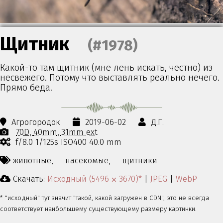
Щитник
(#1978)
Какой-то там щитник (мне лень искать, честно) из
несвежего. Потому что выставлять реально нечего.
Прямо беда.
Агрогородок
2019-06-02
Д.Г.
70D
40mm
31mm ext
f/8.0 1/125s ISO400 40.0 mm
животные,
насекомые,
щитники
Скачать:
Исходный (5496 ⨉ 3670)*
|
JPEG
|
WebP
* "исходный" тут значит "такой, какой загружен в CDN", это не всегда
соответствует наибольшему существующему размеру картинки.