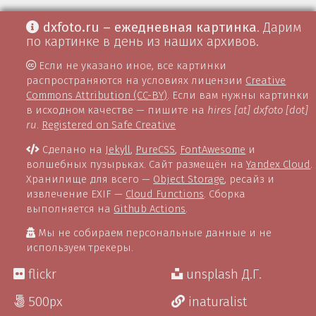
dxfoto.ru – ежедневная картинка
. Дарим
по картинке в день из наших архивов.
Если не указано иное, все картинки
распространяются на условиях лицензии
Creative
Commons Attribution (CC-BY)
. Если вам нужны картинки
в исходном качестве — пишите на
hires [at] dxfoto [dot]
ru
.
Registered on Safe Creative
Сделано на
Jekyll
,
PureCSS
,
FontAwesome
и
волшебных пузырьках. Сайт размещён на
Yandex Cloud
.
Хранилище для всего —
Object Storage
, ресайз и
извлечение EXIF —
Cloud Functions
. Сборка
выполняется на
Github Actions
.
Мы не собираем персональные данные и не
используем трекеры.
flickr
unsplash Д.Г.
500px
inaturalist