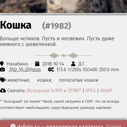
Кошка
(#1982)
Больше котиков. Пусть и несвежих. Пусть даже
немного с шевелёнкой.
Нахабино
2018-10-14
Д.Г.
70D
55-250mm
f/5.6 1/250s ISO400 250.0 mm
животные,
кошки,
полосатые кошки
Скачать:
Исходный (4399 ⨉ 2938)*
|
JPEG
|
WebP
* "исходный" тут значит "такой, какой загружен в CDN", это не всегда
соответствует наибольшему существующему размеру картинки.
dxfoto.ru – ежедневная картинка
. Дарим