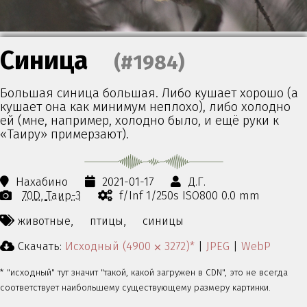
Синица
(#1984)
Большая синица большая. Либо кушает хорошо (а
кушает она как минимум неплохо), либо холодно
ей (мне, например, холодно было, и ещё руки к
«Таиру» примерзают).
Нахабино
2021-01-17
Д.Г.
70D
Таир-3
f/Inf 1/250s ISO800 0.0 mm
животные,
птицы,
синицы
Скачать:
Исходный (4900 ⨉ 3272)*
|
JPEG
|
WebP
* "исходный" тут значит "такой, какой загружен в CDN", это не всегда
соответствует наибольшему существующему размеру картинки.