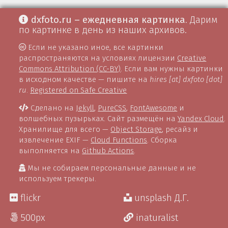
dxfoto.ru – ежедневная картинка
. Дарим
по картинке в день из наших архивов.
Если не указано иное, все картинки
распространяются на условиях лицензии
Creative
Commons Attribution (CC-BY)
. Если вам нужны картинки
в исходном качестве — пишите на
hires [at] dxfoto [dot]
ru
.
Registered on Safe Creative
Сделано на
Jekyll
,
PureCSS
,
FontAwesome
и
волшебных пузырьках. Сайт размещён на
Yandex Cloud
.
Хранилище для всего —
Object Storage
, ресайз и
извлечение EXIF —
Cloud Functions
. Сборка
выполняется на
Github Actions
.
Мы не собираем персональные данные и не
используем трекеры.
flickr
unsplash Д.Г.
500px
inaturalist