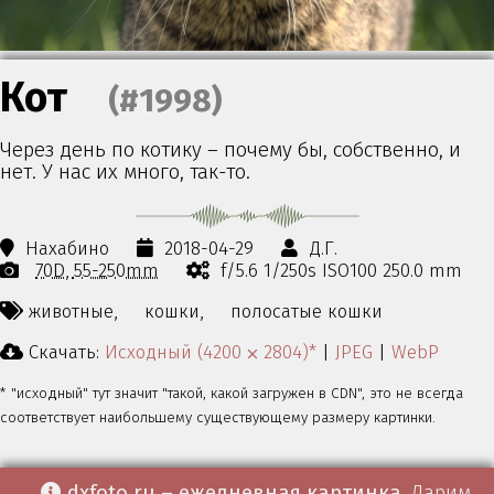
Кот
(#1998)
Через день по котику – почему бы, собственно, и
нет. У нас их много, так-то.
Нахабино
2018-04-29
Д.Г.
70D
55-250mm
f/5.6 1/250s ISO100 250.0 mm
животные,
кошки,
полосатые кошки
Скачать:
Исходный (4200 ⨉ 2804)*
|
JPEG
|
WebP
* "исходный" тут значит "такой, какой загружен в CDN", это не всегда
соответствует наибольшему существующему размеру картинки.
dxfoto.ru – ежедневная картинка
. Дарим