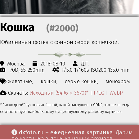
Кошка
(#2000)
Юбилейная фотка с сонной серой кошечкой.
Москва
2018-08-10
Д.Г.
70D
55-250mm
f/5.0 1/160s ISO200 135.0 mm
животные,
кошки,
серые кошки,
монохром
Скачать:
Исходный (5496 ⨉ 3670)*
|
JPEG
|
WebP
* "исходный" тут значит "такой, какой загружен в CDN", это не всегда
соответствует наибольшему существующему размеру картинки.
dxfoto.ru – ежедневная картинка
. Дарим
по картинке в день из наших архивов.