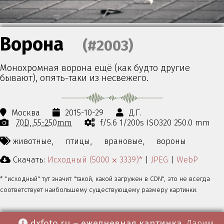
Ворона
(#2003)
Монохромная ворона ещё (как будто другие
бывают), опять-таки из несвежего.
Москва
2015-10-29
Д.Г.
70D
55-250mm
f/5.6 1/200s ISO320 250.0 mm
животные,
птицы,
врановые,
вороны
Скачать:
Исходный (5000 ⨉ 3339)*
|
JPEG
|
WebP
* "исходный" тут значит "такой, какой загружен в CDN", это не всегда
соответствует наибольшему существующему размеру картинки.
dxfoto.ru – ежедневная картинка
. Дарим