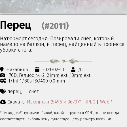
Перец
(#2011)
Натюрморт сегодня. Позировали снег, который
намело на балкон, и перец, найденный в процессе
уборки снега.
Нахабино
2021-02-13
Д.Г.
70D
Гелиос 44-2
21mm ext
13mm ext
f/Inf 1/80s ISO400 0.0 mm
перец,
снег
Скачать:
Исходный (5496 ⨉ 3670)*
|
JPEG
|
WebP
* "исходный" тут значит "такой, какой загружен в CDN", это не всегда
соответствует наибольшему существующему размеру картинки.