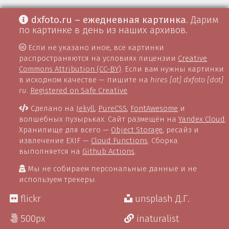
dxfoto.ru – ежедневная картинка
. Дарим
по картинке в день из наших архивов.
Если не указано иное, все картинки
распространяются на условиях лицензии
Creative
Commons Attribution (CC-BY)
. Если вам нужны картинки
в исходном качестве — пишите на
hires [at] dxfoto [dot]
ru
.
Registered on Safe Creative
Сделано на
Jekyll
,
PureCSS
,
FontAwesome
и
волшебных пузырьках. Сайт размещён на
Yandex Cloud
.
Хранилище для всего —
Object Storage
, ресайз и
извлечение EXIF —
Cloud Functions
. Сборка
выполняется на
Github Actions
.
Мы не собираем персональные данные и не
используем трекеры.
flickr
unsplash Д.Г.
500px
inaturalist