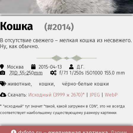
Кошка
(#2014)
В отсутствие свежего – мелкая кошка из несвежего.
Ну, как обычно.
Москва
2015-04-13
Д.Г.
70D
55-250mm
f/7.1 1/250s ISO1000 155.0 mm
животные,
кошки,
чёрно-белые кошки
Скачать:
Исходный (3999 ⨉ 2670)*
|
JPEG
|
WebP
* "исходный" тут значит "такой, какой загружен в CDN", это не всегда
соответствует наибольшему существующему размеру картинки.
dxfoto.ru – ежедневная картинка
. Дарим