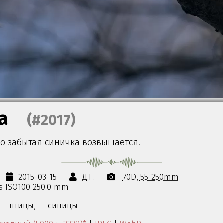
а
(#2017)
о забытая синичка возвышается.
2015-03-15
Д.Г.
70D
55-250mm
0s ISO100 250.0 mm
птицы,
синицы