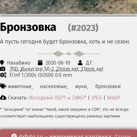
Бронзовка
(#2023)
А пусть сегодня будет бронзовка, хоть и не сезон.
Нахабино
2020-06-10
Д.Г.
70D
Индустар 50-2
21mm ext
13mm ext
f/Inf 1/200s ISO500 0.0 mm
животные,
насекомые,
жуки,
бронзовки
Скачать:
Исходный (5071 ⨉ 3386)*
|
JPEG
|
WebP
* "исходный" тут значит "такой, какой загружен в CDN", это не всегда
соответствует наибольшему существующему размеру картинки.
dxfoto.ru – ежедневная картинка
. Дарим