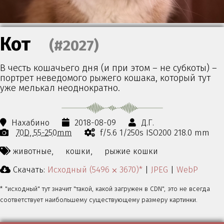
Кот
(#2027)
В честь кошачьего дня (и при этом – не субкоты) –
портрет неведомого рыжего кошака, который тут
уже мелькал неоднократно.
Нахабино
2018-08-09
Д.Г.
70D
55-250mm
f/5.6 1/250s ISO200 218.0 mm
животные,
кошки,
рыжие кошки
Скачать:
Исходный (5496 ⨉ 3670)*
|
JPEG
|
WebP
* "исходный" тут значит "такой, какой загружен в CDN", это не всегда
соответствует наибольшему существующему размеру картинки.