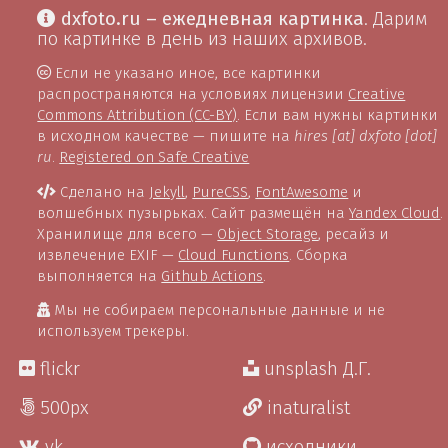
dxfoto.ru – ежедневная картинка
. Дарим
по картинке в день из наших архивов.
Если не указано иное, все картинки
распространяются на условиях лицензии
Creative
Commons Attribution (CC-BY)
. Если вам нужны картинки
в исходном качестве — пишите на
hires [at] dxfoto [dot]
ru
.
Registered on Safe Creative
Сделано на
Jekyll
,
PureCSS
,
FontAwesome
и
волшебных пузырьках. Сайт размещён на
Yandex Cloud
.
Хранилище для всего —
Object Storage
, ресайз и
извлечение EXIF —
Cloud Functions
. Сборка
выполняется на
Github Actions
.
Мы не собираем персональные данные и не
используем трекеры.
flickr
unsplash Д.Г.
500px
inaturalist
vk
исходники