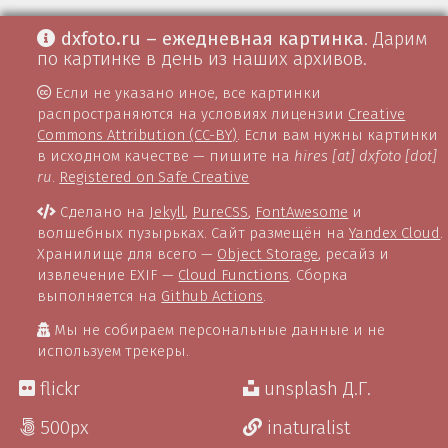
dxfoto.ru – ежедневная картинка
. Дарим
по картинке в день из наших архивов.
Если не указано иное, все картинки
распространяются на условиях лицензии
Creative
Commons Attribution (CC-BY)
. Если вам нужны картинки
в исходном качестве — пишите на
hires [at] dxfoto [dot]
ru
.
Registered on Safe Creative
Сделано на
Jekyll
,
PureCSS
,
FontAwesome
и
волшебных пузырьках. Сайт размещён на
Yandex Cloud
.
Хранилище для всего —
Object Storage
, ресайз и
извлечение EXIF —
Cloud Functions
. Сборка
выполняется на
Github Actions
.
Мы не собираем персональные данные и не
используем трекеры.
flickr
unsplash Д.Г.
500px
inaturalist