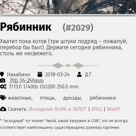
Рябинник
(#2029)
Хватит пока котов (три штуки подряд – пожалуй,
перебор бы был). Держите сегодня рябинника,
столь же несвежего.
Нахабино
2018-03-24
Д.Г.
70D
55-250mm
f/13.0 1/400s ISO200 250.0 mm
животные,
птицы,
дрозды,
рябинники
Скачать:
Исходный (5496 ⨉ 3670)*
|
JPEG
|
WebP
* "исходный" тут значит "такой, какой загружен в CDN", это не всегда
соответствует наибольшему существующему размеру картинки.