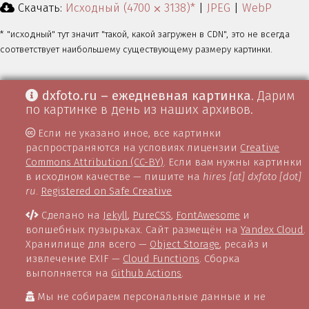
Скачать:
Исходный (4700 ⨉ 3138)*
|
JPEG
|
WebP
* "исходный" тут значит "такой, какой загружен в CDN", это не всегда
соответствует наибольшему существующему размеру картинки.
dxfoto.ru – ежедневная картинка
. Дарим
по картинке в день из наших архивов.
Если не указано иное, все картинки
распространяются на условиях лицензии
Creative
Commons Attribution (CC-BY)
. Если вам нужны картинки
в исходном качестве — пишите на
hires [at] dxfoto [dot]
ru
.
Registered on Safe Creative
Сделано на
Jekyll
,
PureCSS
,
FontAwesome
и
волшебных пузырьках. Сайт размещён на
Yandex Cloud
.
Хранилище для всего —
Object Storage
, ресайз и
извлечение EXIF —
Cloud Functions
. Сборка
выполняется на
Github Actions
.
Мы не собираем персональные данные и не