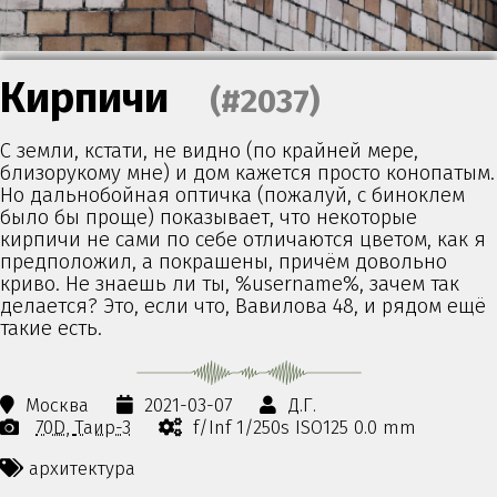
Кирпичи
(#2037)
С земли, кстати, не видно (по крайней мере,
близорукому мне) и дом кажется просто конопатым.
Но дальнобойная оптичка (пожалуй, с биноклем
было бы проще) показывает, что некоторые
кирпичи не сами по себе отличаются цветом, как я
предположил, а покрашены, причём довольно
криво. Не знаешь ли ты, %username%, зачем так
делается? Это, если что, Вавилова 48, и рядом ещё
такие есть.
Москва
2021-03-07
Д.Г.
70D
Таир-3
f/Inf 1/250s ISO125 0.0 mm
архитектура