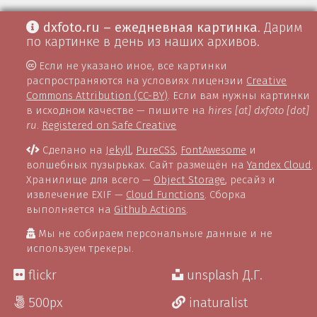
dxfoto.ru – ежедневная картинка
. Дарим
по картинке в день из наших архивов.
Если не указано иное, все картинки
распространяются на условиях лицензии
Creative
Commons Attribution (CC-BY)
. Если вам нужны картинки
в исходном качестве — пишите на
hires [at] dxfoto [dot]
ru
.
Registered on Safe Creative
Сделано на
Jekyll
,
PureCSS
,
FontAwesome
и
волшебных пузырьках. Сайт размещён на
Yandex Cloud
.
Хранилище для всего —
Object Storage
, ресайз и
извлечение EXIF —
Cloud Functions
. Сборка
выполняется на
Github Actions
.
Мы не собираем персональные данные и не
используем трекеры.
flickr
unsplash Д.Г.
500px
inaturalist