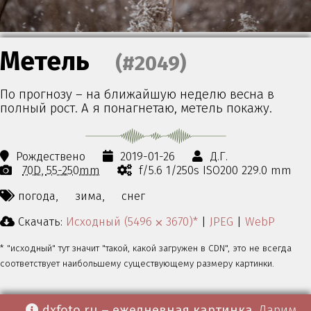
Метель
(#2049)
По прогнозу – на ближайшую неделю весна в
полный рост. А я понагнетаю, метель покажу.
Рождествено
2019-01-26
Д.Г.
70D
55-250mm
f/5.6 1/250s ISO200 229.0 mm
погода,
зима,
снег
Скачать:
Исходный (5496 ⨉ 3670)*
|
JPEG
|
WebP
* "исходный" тут значит "такой, какой загружен в CDN", это не всегда
соответствует наибольшему существующему размеру картинки.
dxfoto.ru – ежедневная картинка
. Дарим