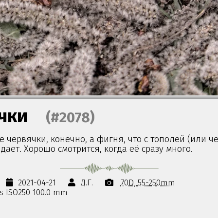
чки
(#2078)
 червячки, конечно, а фигня, что с тополей (или че
дает. Хорошо смотрится, когда её сразу много.
2021-04-21
Д.Г.
70D
55-250mm
0s ISO250 100.0 mm