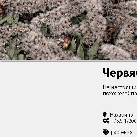
Червя
Не настоящие
похожего) па
Нахабино
f/5.6 1/20
растения