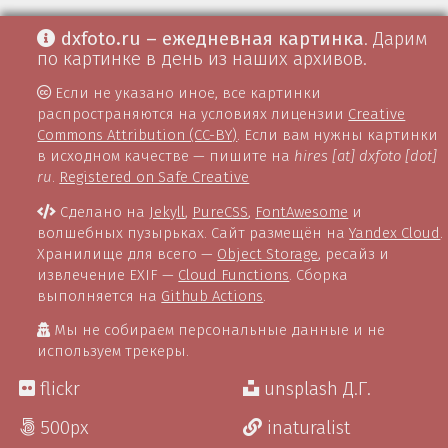
dxfoto.ru – ежедневная картинка
. Дарим
по картинке в день из наших архивов.
Если не указано иное, все картинки
распространяются на условиях лицензии
Creative
Commons Attribution (CC-BY)
. Если вам нужны картинки
в исходном качестве — пишите на
hires [at] dxfoto [dot]
ru
.
Registered on Safe Creative
Сделано на
Jekyll
,
PureCSS
,
FontAwesome
и
волшебных пузырьках. Сайт размещён на
Yandex Cloud
.
Хранилище для всего —
Object Storage
, ресайз и
извлечение EXIF —
Cloud Functions
. Сборка
выполняется на
Github Actions
.
Мы не собираем персональные данные и не
используем трекеры.
flickr
unsplash Д.Г.
500px
inaturalist