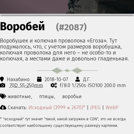
Воробей
(#2087)
Воробушек и колючая проволока «Егоза». Тут
подумалось, что, с учётом размеров воробушка,
колючая проволока для него – не особо-то и
колючая, а местами даже и довольно гладенькая.
Нахабино
2018-10-07
Д.Г.
70D
55-250mm
f/8.0 1/250s ISO100 200.0 mm
животные,
птицы,
воробьи
Скачать:
Исходный (3999 ⨉ 2670)*
|
JPEG
|
WebP
* "исходный" тут значит "такой, какой загружен в CDN", это не всегда
соответствует наибольшему существующему размеру картинки.