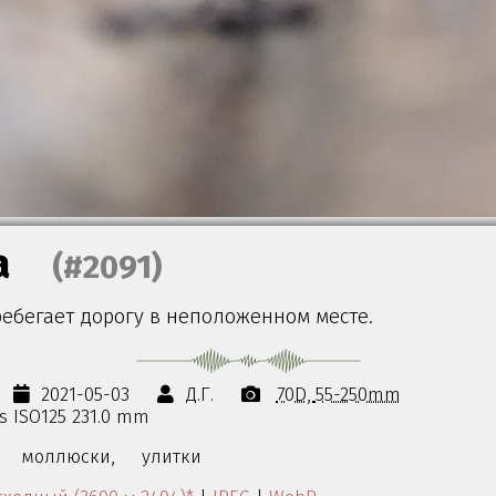
а
(#2091)
ребегает дорогу в неположенном месте.
2021-05-03
Д.Г.
70D
55-250mm
0s ISO125 231.0 mm
моллюски,
улитки