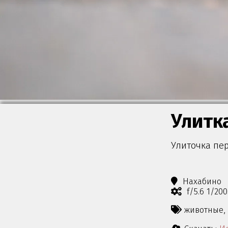
Улитк
Улиточка пе
Нахабино
f/5.6 1/20
животные,