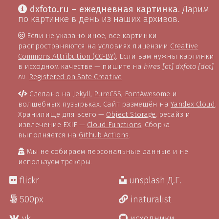
dxfoto.ru – ежедневная картинка
. Дарим
по картинке в день из наших архивов.
Если не указано иное, все картинки
распространяются на условиях лицензии
Creative
Commons Attribution (CC-BY)
. Если вам нужны картинки
в исходном качестве — пишите на
hires [at] dxfoto [dot]
ru
.
Registered on Safe Creative
Сделано на
Jekyll
,
PureCSS
,
FontAwesome
и
волшебных пузырьках. Сайт размещён на
Yandex Cloud
.
Хранилище для всего —
Object Storage
, ресайз и
извлечение EXIF —
Cloud Functions
. Сборка
выполняется на
Github Actions
.
Мы не собираем персональные данные и не
используем трекеры.
flickr
unsplash Д.Г.
500px
inaturalist
vk
исходники