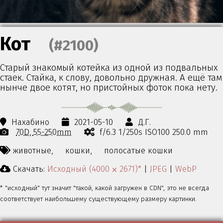
Кот
(#2100)
Старый знакомый котейка из одной из подвальных
стаек. Стайка, к слову, довольно дружная. А ещё там
нынче двое котят, но пристойных фоток пока нету.
Нахабино
2021-05-10
Д.Г.
70D
55-250mm
f/6.3 1/250s ISO100 250.0 mm
животные,
кошки,
полосатые кошки
Скачать:
Исходный (4000 ⨉ 2671)*
|
JPEG
|
WebP
* "исходный" тут значит "такой, какой загружен в CDN", это не всегда
соответствует наибольшему существующему размеру картинки.