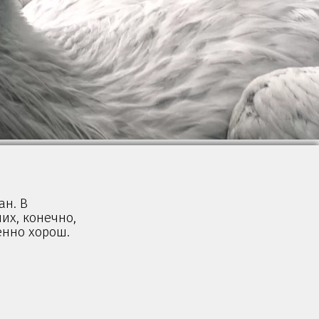
ан. В
их, конечно,
енно хорош.