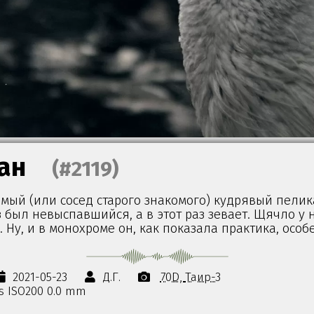
ан
(#2119)
мый (или сосед старого знакомого) кудрявый пелик
был невыспавшийся, а в этот раз зевает. Щячло у н
Ну, и в монохроме он, как показала практика, особ
2021-05-23
Д.Г.
70D
Таир-3
0s ISO200 0.0 mm