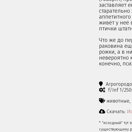
заставляет е
старательно
аппетитного 
живёт у неё
птички штатн
Что же до пе
раковина ещё
рожки, а в н
невероятно к
конечно, пси
Агрогород
f/Inf 1/25
животные,
Скачать:
Ис
* "исходный" тут 
существующему ра