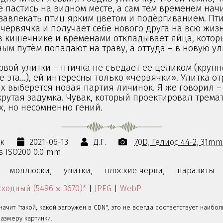
ё пастись на видном месте, а сам тем временем нач
 завлекать птиц ярким цветом и подёргиванием. Пт
червячка и получает себе нового друга на всю жиз
 в кишечнике и временами откладывает яйца, котор
ым путём попадают на траву, а оттуда – в новую ул
рвой улитки – птичка не съедает её целиком (крупн
 эта…), ей интересны только «червячки». Улитка от
их выберется новая партия личинок. Я же говорил – 
рутая задумка. Чувак, который проектировал тремат
х, но несомненно гений.
ок
2021-06-13
Д.Г.
70D
Гелиос 44-2
31mm
0s ISO200 0.0 mm
моллюски,
улитки,
плоские черви,
паразиты
ходный (5496 ⨉ 3670)*
|
JPEG
|
WebP
значит "такой, какой загружен в CDN", это не всегда соответствует наибо
змеру картинки.