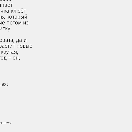
инает
ичка клюёт
нь, который
ые потом из
итку.
овата, да и
растит новые
крутая,
од – он,
 ext
льшему