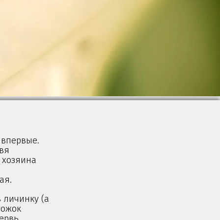
 впервые.
рвя
 хозяина
ая.
 личинку (а
рожок
червь