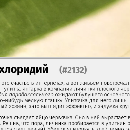
хлоридий
(#2132)
 это счастье в интернетах, а вот живьём повстречал
 – улитка янтарка в компании личинки плоского че
дия парадоксального
ожидают будущего основного
ую-нибудь мелкую пташку. Улиточка для него лишь
й хозяин, зато выглядит эффектно, и задумка крут
очка съедает яйцо червячка. Оно в ней вырастает в
). Решив, что пора, личинка пробирается в улиткин 
едпочитает левый). Убедив улиточку, что ей темно, 