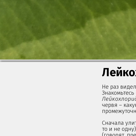
Лейко
Не раз видел
Знакомьтесь
Лейкохлори
червя – как
промежуточны
Сначала улит
то и не одну
(говорят, пр