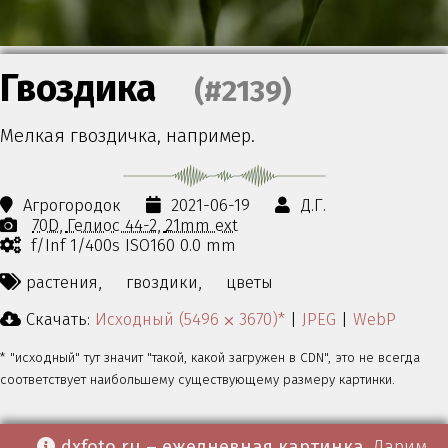
Гвоздика
(#2139)
Мелкая гвоздичка, например.
Агрогородок
2021-06-19
Д.Г.
70D
Гелиос 44-2
21mm ext
f/Inf 1/400s ISO160 0.0 mm
растения,
гвоздики,
цветы
Скачать:
Исходный (5496 ⨉ 3670)*
|
JPEG
|
WebP
* "исходный" тут значит "такой, какой загружен в CDN", это не всегда
соответствует наибольшему существующему размеру картинки.
dxfoto.ru – ежедневная картинка
. Дарим