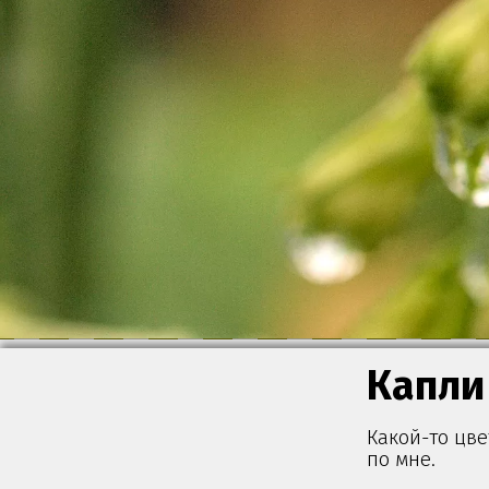
Капли
Какой-то цве
по мне.