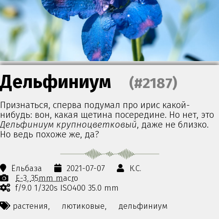
Дельфиниум
(#2187)
Признаться, сперва подумал про ирис какой-
нибудь: вон, какая щетина посередине. Но нет, это
Дельфиниум крупноцветковый
, даже не близко.
Но ведь похоже же, да?
Ёльбаза
2021-07-07
К.С.
E-3
35mm macro
f/9.0 1/320s ISO400 35.0 mm
растения,
лютиковые,
дельфиниум