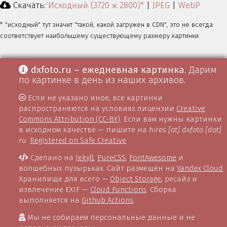
Скачать:
Исходный (3720 ⨉ 2800)*
|
JPEG
|
WebP
* "исходный" тут значит "такой, какой загружен в CDN", это не всегда
соответствует наибольшему существующему размеру картинки.
dxfoto.ru – ежедневная картинка
. Дарим
по картинке в день из наших архивов.
Если не указано иное, все картинки
распространяются на условиях лицензии
Creative
Commons Attribution (CC-BY)
. Если вам нужны картинки
в исходном качестве — пишите на
hires [at] dxfoto [dot]
ru
.
Registered on Safe Creative
Сделано на
Jekyll
,
PureCSS
,
FontAwesome
и
волшебных пузырьках. Сайт размещён на
Yandex Cloud
.
Хранилище для всего —
Object Storage
, ресайз и
извлечение EXIF —
Cloud Functions
. Сборка
выполняется на
Github Actions
.
Мы не собираем персональные данные и не