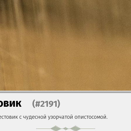
овик
(#2191)
стовик с чудесной узорчатой опистосомой.