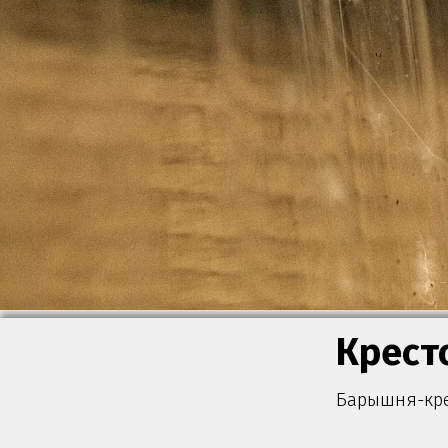
Крест
Барышня-кре