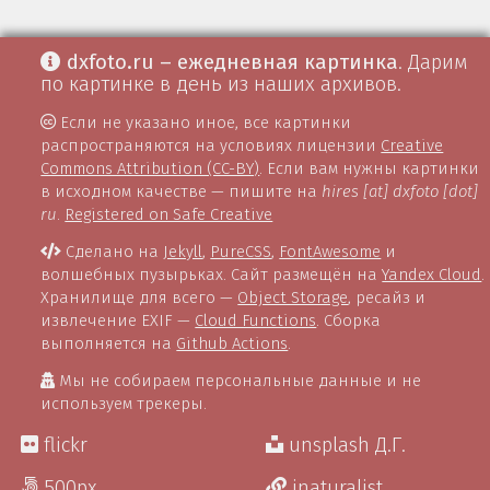
dxfoto.ru – ежедневная картинка
. Дарим
по картинке в день из наших архивов.
Если не указано иное, все картинки
распространяются на условиях лицензии
Creative
Commons Attribution (CC-BY)
. Если вам нужны картинки
в исходном качестве — пишите на
hires [at] dxfoto [dot]
ru
.
Registered on Safe Creative
Сделано на
Jekyll
,
PureCSS
,
FontAwesome
и
волшебных пузырьках. Сайт размещён на
Yandex Cloud
.
Хранилище для всего —
Object Storage
, ресайз и
извлечение EXIF —
Cloud Functions
. Сборка
выполняется на
Github Actions
.
Мы не собираем персональные данные и не
используем трекеры.
flickr
unsplash Д.Г.
500px
inaturalist