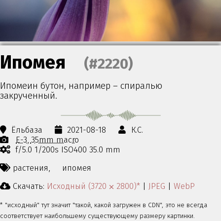
Ипомея
(#2220)
Ипомеин бутон, например – спиралью
закрученный.
Ёльбаза
2021-08-18
К.С.
E-3
35mm macro
f/5.0 1/200s ISO400 35.0 mm
растения,
ипомея
Скачать:
Исходный (3720 ⨉ 2800)*
|
JPEG
|
WebP
* "исходный" тут значит "такой, какой загружен в CDN", это не всегда
соответствует наибольшему существующему размеру картинки.