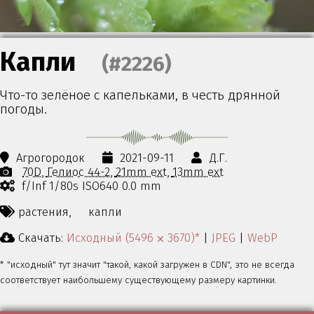
Капли
(#2226)
Что-то зелёное с капельками, в честь дрянной
погоды.
Агрогородок
2021-09-11
Д.Г.
70D
Гелиос 44-2
21mm ext
13mm ext
f/Inf 1/80s ISO640 0.0 mm
растения,
капли
Скачать:
Исходный (5496 ⨉ 3670)*
|
JPEG
|
WebP
* "исходный" тут значит "такой, какой загружен в CDN", это не всегда
соответствует наибольшему существующему размеру картинки.