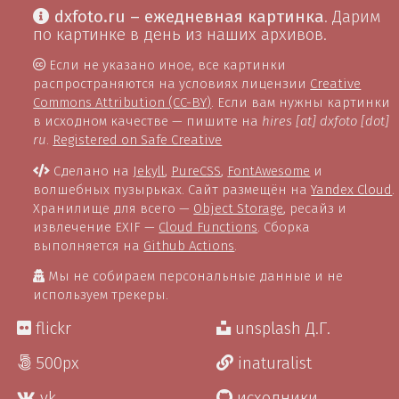
dxfoto.ru – ежедневная картинка
. Дарим
по картинке в день из наших архивов.
Если не указано иное, все картинки
распространяются на условиях лицензии
Creative
Commons Attribution (CC-BY)
. Если вам нужны картинки
в исходном качестве — пишите на
hires [at] dxfoto [dot]
ru
.
Registered on Safe Creative
Сделано на
Jekyll
,
PureCSS
,
FontAwesome
и
волшебных пузырьках. Сайт размещён на
Yandex Cloud
.
Хранилище для всего —
Object Storage
, ресайз и
извлечение EXIF —
Cloud Functions
. Сборка
выполняется на
Github Actions
.
Мы не собираем персональные данные и не
используем трекеры.
flickr
unsplash Д.Г.
500px
inaturalist
vk
исходники