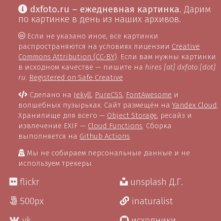
dxfoto.ru – ежедневная картинка
. Дарим
по картинке в день из наших архивов.
Если не указано иное, все картинки
распространяются на условиях лицензии
Creative
Commons Attribution (CC-BY)
. Если вам нужны картинки
в исходном качестве — пишите на
hires [at] dxfoto [dot]
ru
.
Registered on Safe Creative
Сделано на
Jekyll
,
PureCSS
,
FontAwesome
и
волшебных пузырьках. Сайт размещён на
Yandex Cloud
.
Хранилище для всего —
Object Storage
, ресайз и
извлечение EXIF —
Cloud Functions
. Сборка
выполняется на
Github Actions
.
Мы не собираем персональные данные и не
используем трекеры.
flickr
unsplash Д.Г.
500px
inaturalist
vk
исходники