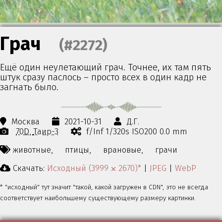
Грач
(#2272)
Ещё один неулетающий грач. Точнее, их там пять
штук сразу паслось – просто всех в один кадр не
загнать было.
Москва
2021-10-31
Д.Г.
70D
Таир-3
f/Inf 1/320s ISO200 0.0 mm
животные,
птицы,
врановые,
грачи
Скачать:
Исходный (3999 ⨉ 2670)*
|
JPEG
|
WebP
* "исходный" тут значит "такой, какой загружен в CDN", это не всегда
соответствует наибольшему существующему размеру картинки.