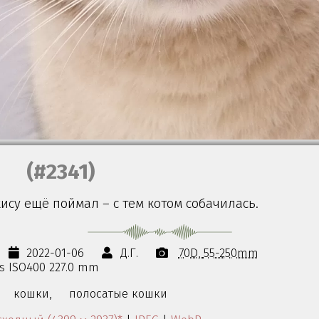
(#2341)
кису ещё поймал – с тем котом собачилась.
2022-01-06
Д.Г.
70D
55-250mm
0s ISO400 227.0 mm
кошки,
полосатые кошки