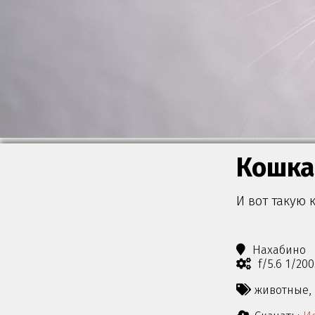
Кошка
И вот такую 
Нахабино
f/5.6 1/20
животные,