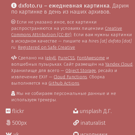
dxfoto.ru – ежедневная картинка
. Дарим
по картинке в день из наших архивов.
Если не указано иное, все картинки
распространяются на условиях лицензии
Creative
Commons Attribution (CC-BY)
. Если вам нужны картинки
в исходном качестве — пишите на
hires [at] dxfoto [dot]
ru
.
Registered on Safe Creative
Сделано на
Jekyll
,
PureCSS
,
FontAwesome
и
волшебных пузырьках. Сайт размещён на
Yandex Cloud
.
Хранилище для всего —
Object Storage
, ресайз и
извлечение EXIF —
Cloud Functions
. Сборка
выполняется на
Github Actions
.
Мы не собираем персональные данные и не
используем трекеры.
flickr
unsplash Д.Г.
500px
inaturalist
vk
исходники