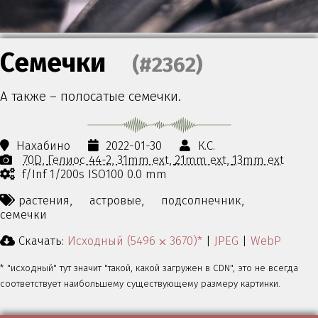
Семечки
(#2362)
А также – полосатые семечки.
Нахабино
2022-01-30
К.С.
70D
Гелиос 44-2
31mm ext
21mm ext
13mm ext
f/Inf 1/200s ISO100 0.0 mm
растения,
астровые,
подсолнечник,
семечки
Скачать:
Исходный (5496 ⨉ 3670)*
|
JPEG
|
WebP
* "исходный" тут значит "такой, какой загружен в CDN", это не всегда
соответствует наибольшему существующему размеру картинки.