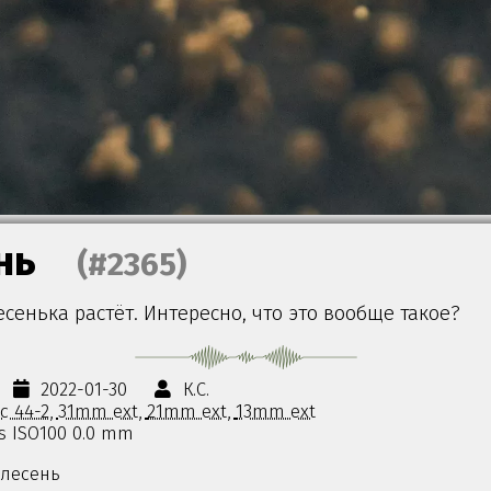
нь
(#2365)
сенька растёт. Интересно, что это вообще такое?
2022-01-30
К.С.
с 44-2
31mm ext
21mm ext
13mm ext
0s ISO100 0.0 mm
лесень