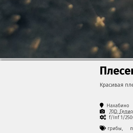
Плесе
Красивая пле
Нахабино
70D
Гелио
f/Inf 1/25
грибы,
п