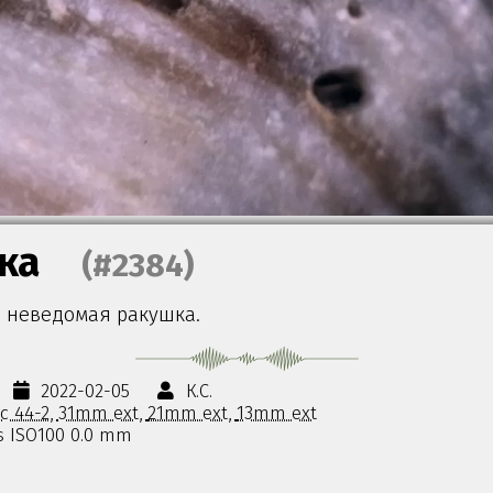
ка
(#2384)
о неведомая ракушка.
2022-02-05
К.С.
с 44-2
31mm ext
21mm ext
13mm ext
5s ISO100 0.0 mm