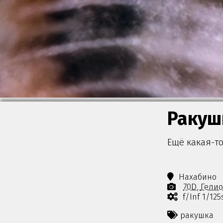
Ракуш
Ещё какая-т
Нахабино
70D
Гелио
f/Inf 1/12
ракушка