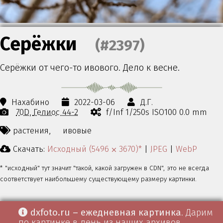
Серёжки
(#2397)
Серёжки от чего-то ивового. Дело к весне.
Нахабино
2022-03-06
Д.Г.
70D
Гелиос 44-2
f/Inf 1/250s ISO100 0.0 mm
растения,
ивовые
Скачать:
Исходный (5496 ⨉ 3670)*
|
JPEG
|
WebP
* "исходный" тут значит "такой, какой загружен в CDN", это не всегда
соответствует наибольшему существующему размеру картинки.
dxfoto.ru – ежедневная картинка
. Дарим
по картинке в день из наших архивов.