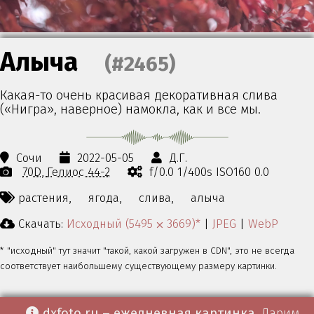
Алыча
(#2465)
Какая-то очень красивая декоративная слива
(«Нигра», наверное) намокла, как и все мы.
Сочи
2022-05-05
Д.Г.
70D
Гелиос 44-2
f/0.0 1/400s ISO160 0.0
растения,
ягода,
слива,
алыча
Скачать:
Исходный (5495 ⨉ 3669)*
|
JPEG
|
WebP
* "исходный" тут значит "такой, какой загружен в CDN", это не всегда
соответствует наибольшему существующему размеру картинки.
dxfoto.ru – ежедневная картинка
. Дарим