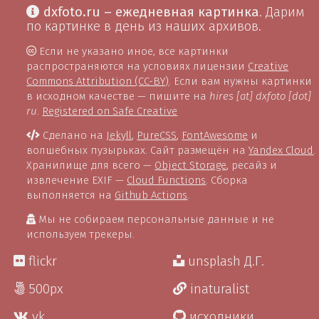
dxfoto.ru – ежедневная картинка
. Дарим
по картинке в день из наших архивов.
Если не указано иное, все картинки
распространяются на условиях лицензии
Creative
Commons Attribution (CC-BY)
. Если вам нужны картинки
в исходном качестве — пишите на
hires [at] dxfoto [dot]
ru
.
Registered on Safe Creative
Сделано на
Jekyll
,
PureCSS
,
FontAwesome
и
волшебных пузырьках. Сайт размещён на
Yandex Cloud
.
Хранилище для всего —
Object Storage
, ресайз и
извлечение EXIF —
Cloud Functions
. Сборка
выполняется на
Github Actions
.
Мы не собираем персональные данные и не
используем трекеры.
flickr
unsplash Д.Г.
500px
inaturalist
vk
исходники