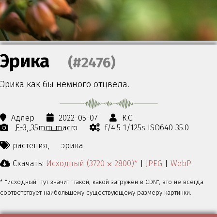
Эрика
(#2476)
Эрика как бы немного отцвела.
Адлер
2022-05-07
К.С.
E-3
35mm macro
f/4.5 1/125s ISO640 35.0
растения,
эрика
Скачать:
Исходный (3720 ⨉ 2800)*
|
JPEG
|
WebP
* "исходный" тут значит "такой, какой загружен в CDN", это не всегда
соответствует наибольшему существующему размеру картинки.