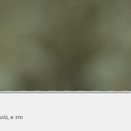
dula
, и это