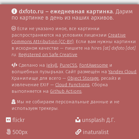
dxfoto.ru – ежедневная картинка
. Дарим
по картинке в день из наших архивов.
Если не указано иное, все картинки
распространяются на условиях лицензии
Creative
Commons Attribution (CC-BY)
. Если вам нужны картинки
в исходном качестве — пишите на
hires [at] dxfoto [dot]
ru
.
Registered on Safe Creative
Сделано на
Jekyll
,
PureCSS
,
FontAwesome
и
волшебных пузырьках. Сайт размещён на
Yandex Cloud
.
Хранилище для всего —
Object Storage
, ресайз и
извлечение EXIF —
Cloud Functions
. Сборка
выполняется на
Github Actions
.
Мы не собираем персональные данные и не
используем трекеры.
flickr
unsplash Д.Г.
500px
inaturalist