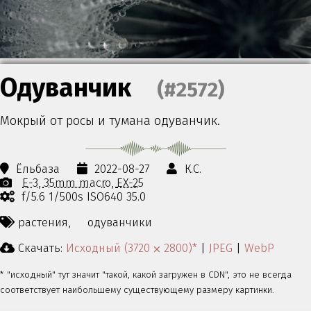
Одуванчик
(#2572)
Мокрый от росы и тумана одуванчик.
Ёльбаза
2022-08-27
К.С.
E-3
35mm macro
EX-25
f/5.6 1/500s ISO640 35.0
растения,
одуванчики
Скачать:
Исходный (3720 ⨉ 2800)*
|
JPEG
|
WebP
* "исходный" тут значит "такой, какой загружен в CDN", это не всегда
соответствует наибольшему существующему размеру картинки.