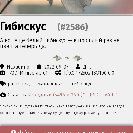
Гибискус
(#2586)
А вот ещё белый гибискус — в прошлый раз не
цвёл, а теперь да.
Нахабино
2022-09-07
Д.Г.
70D
Индустар 61
f/0.0 1/250s ISO100 0.0
растения,
мальвовые,
гибискус
Скачать:
Исходный (5496 ⨉ 3670)*
|
JPEG
|
WebP
* "исходный" тут значит "такой, какой загружен в CDN", это не всегда
соответствует наибольшему существующему размеру картинки.
dxfoto.ru – ежедневная картинка
. Дарим