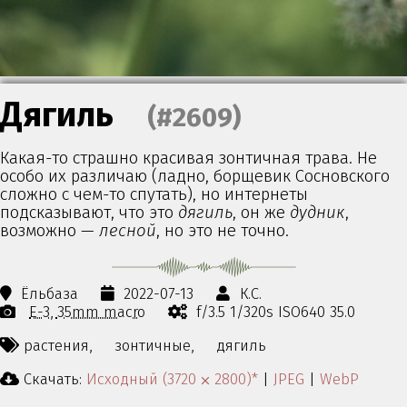
Дягиль
(#2609)
Какая-то страшно красивая зонтичная трава. Не
особо их различаю (ладно, борщевик Сосновского
сложно с чем-то спутать), но интернеты
подсказывают, что это
дягиль
, он же
дудник
,
возможно —
лесной
, но это не точно.
Ёльбаза
2022-07-13
К.С.
E-3
35mm macro
f/3.5 1/320s ISO640 35.0
растения,
зонтичные,
дягиль
Скачать:
Исходный (3720 ⨉ 2800)*
|
JPEG
|
WebP