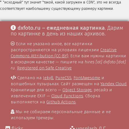
* "исходный" тут значит "такой, какой загружен в CDN", это не всегда
соответствует наибольшему существующему размеру картинки.
dxfoto.ru – ежедневная картинка
. Дарим
по картинке в день из наших архивов.
Если не указано иное, все картинки
распространяются на условиях лицензии
Creative
Commons Attribution (CC-BY)
. Если вам нужны картинки
в исходном качестве — пишите на
hires [at] dxfoto [dot]
ru
.
Registered on Safe Creative
Сделано на
Jekyll
,
PureCSS
,
FontAwesome
и
волшебных пузырьках. Сайт размещён на
Yandex Cloud
.
Хранилище для всего —
Object Storage
, ресайз и
извлечение EXIF —
Cloud Functions
. Сборка
выполняется на
Github Actions
.
Мы не собираем персональные данные и не
используем трекеры.
flickr
unsplash Д.Г.