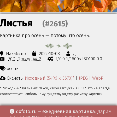
Листья
(#2615)
Картинка про осень — потому что осень.
Нахабино
2022-10-08
Д.Г.
70D
Гелиос 44-2
f/0.0 1/1600s ISO100 0.0
осень
Скачать:
Исходный (5496 ⨉ 3670)*
|
JPEG
|
WebP
* "исходный" тут значит "такой, какой загружен в CDN", это не всегда
соответствует наибольшему существующему размеру картинки.
dxfoto.ru – ежедневная картинка
. Дарим
по картинке в день из наших архивов.