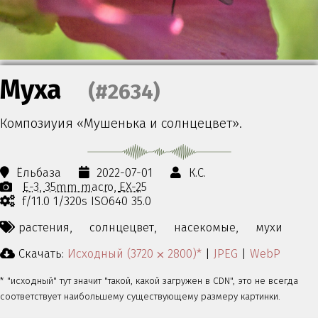
Муха
(#2634)
Композиуия «Мушенька и солнцецвет».
Ёльбаза
2022-07-01
К.С.
E-3
35mm macro
EX-25
f/11.0 1/320s ISO640 35.0
растения,
солнцецвет,
насекомые,
мухи
Скачать:
Исходный (3720 ⨉ 2800)*
|
JPEG
|
WebP
* "исходный" тут значит "такой, какой загружен в CDN", это не всегда
соответствует наибольшему существующему размеру картинки.