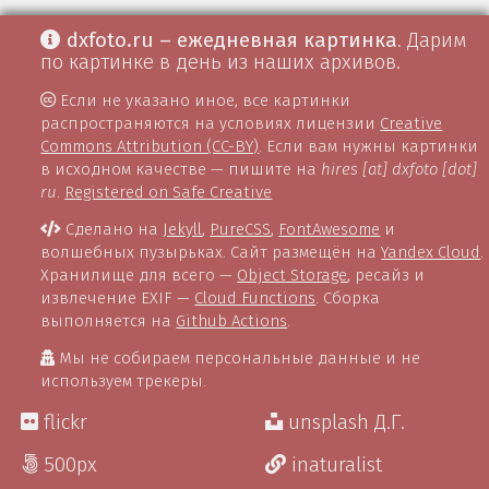
dxfoto.ru – ежедневная картинка
. Дарим
по картинке в день из наших архивов.
Если не указано иное, все картинки
распространяются на условиях лицензии
Creative
Commons Attribution (CC-BY)
. Если вам нужны картинки
в исходном качестве — пишите на
hires [at] dxfoto [dot]
ru
.
Registered on Safe Creative
Сделано на
Jekyll
,
PureCSS
,
FontAwesome
и
волшебных пузырьках. Сайт размещён на
Yandex Cloud
.
Хранилище для всего —
Object Storage
, ресайз и
извлечение EXIF —
Cloud Functions
. Сборка
выполняется на
Github Actions
.
Мы не собираем персональные данные и не
используем трекеры.
flickr
unsplash Д.Г.
500px
inaturalist