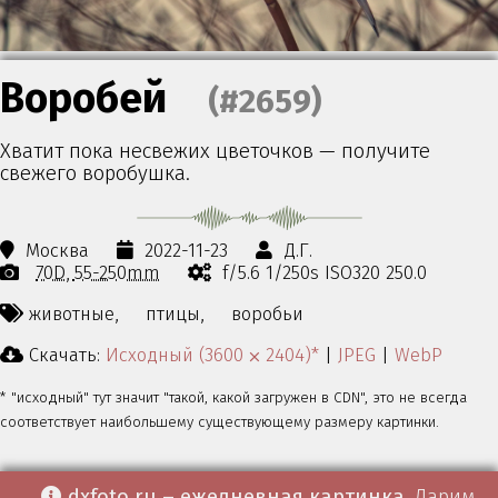
Воробей
(#2659)
Хватит пока несвежих цветочков — получите
свежего воробушка.
Москва
2022-11-23
Д.Г.
70D
55-250mm
f/5.6 1/250s ISO320 250.0
животные,
птицы,
воробьи
Скачать:
Исходный (3600 ⨉ 2404)*
|
JPEG
|
WebP
* "исходный" тут значит "такой, какой загружен в CDN", это не всегда
соответствует наибольшему существующему размеру картинки.
dxfoto.ru – ежедневная картинка
. Дарим