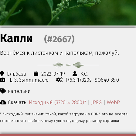
Капли
(#2667)
Вернёмся к листочкам и капелькам, пожалуй.
Ёльбаза
2022-07-19
К.С.
E-3
35mm macro
f/6.3 1/320s ISO640 35.0
капельки
Скачать:
Исходный (3720 ⨉ 2800)*
|
JPEG
|
WebP
* "исходный" тут значит "такой, какой загружен в CDN", это не всегда
соответствует наибольшему существующему размеру картинки.