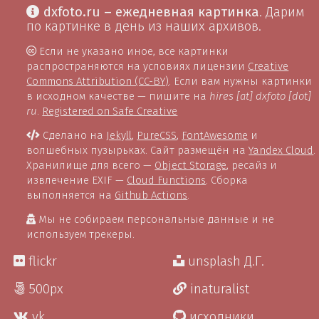
dxfoto.ru – ежедневная картинка
. Дарим
по картинке в день из наших архивов.
Если не указано иное, все картинки
распространяются на условиях лицензии
Creative
Commons Attribution (CC-BY)
. Если вам нужны картинки
в исходном качестве — пишите на
hires [at] dxfoto [dot]
ru
.
Registered on Safe Creative
Сделано на
Jekyll
,
PureCSS
,
FontAwesome
и
волшебных пузырьках. Сайт размещён на
Yandex Cloud
.
Хранилище для всего —
Object Storage
, ресайз и
извлечение EXIF —
Cloud Functions
. Сборка
выполняется на
Github Actions
.
Мы не собираем персональные данные и не
используем трекеры.
flickr
unsplash Д.Г.
500px
inaturalist
vk
исходники