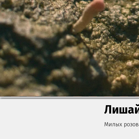
Лиша
Милых розов