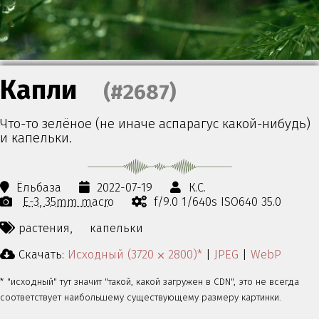
Капли
(#2687)
Что-то зелёное (не иначе аспарагус какой-нибудь)
и капельки.
Ёльбаза
2022-07-19
К.С.
E-3
35mm macro
f/9.0 1/640s ISO640 35.0
растения,
капельки
Скачать:
Исходный (3720 ⨉ 2800)*
|
JPEG
|
WebP
* "исходный" тут значит "такой, какой загружен в CDN", это не всегда
соответствует наибольшему существующему размеру картинки.