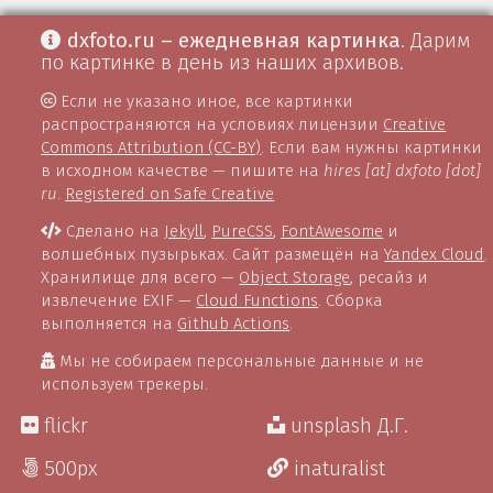
dxfoto.ru – ежедневная картинка
. Дарим
по картинке в день из наших архивов.
Если не указано иное, все картинки
распространяются на условиях лицензии
Creative
Commons Attribution (CC-BY)
. Если вам нужны картинки
в исходном качестве — пишите на
hires [at] dxfoto [dot]
ru
.
Registered on Safe Creative
Сделано на
Jekyll
,
PureCSS
,
FontAwesome
и
волшебных пузырьках. Сайт размещён на
Yandex Cloud
.
Хранилище для всего —
Object Storage
, ресайз и
извлечение EXIF —
Cloud Functions
. Сборка
выполняется на
Github Actions
.
Мы не собираем персональные данные и не
используем трекеры.
flickr
unsplash Д.Г.
500px
inaturalist