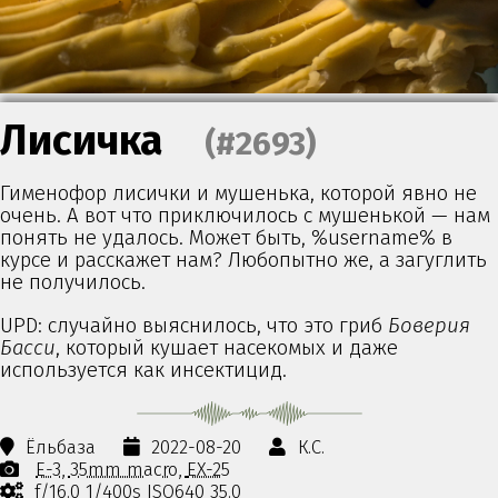
Лисичка
(#2693)
Гименофор лисички и мушенька, которой явно не
очень. А вот что приключилось с мушенькой — нам
понять не удалось. Может быть, %username% в
курсе и расскажет нам? Любопытно же, а загуглить
не получилось.
UPD: случайно выяснилось, что это гриб
Боверия
Басси
, который кушает насекомых и даже
используется как инсектицид.
Ёльбаза
2022-08-20
К.С.
E-3
35mm macro
EX-25
f/16.0 1/400s ISO640 35.0