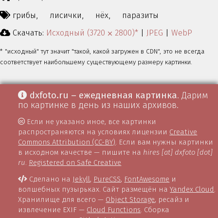
грибы,
лисички,
нёх,
паразиты
Скачать:
Исходный (3720 ⨉ 2800)*
|
JPEG
|
WebP
* "исходный" тут значит "такой, какой загружен в CDN", это не всегда
соответствует наибольшему существующему размеру картинки.
dxfoto.ru – ежедневная картинка
. Дарим
по картинке в день из наших архивов.
Если не указано иное, все картинки
распространяются на условиях лицензии
Creative
Commons Attribution (CC-BY)
. Если вам нужны картинки
в исходном качестве — пишите на
hires [at] dxfoto [dot]
ru
.
Registered on Safe Creative
Сделано на
Jekyll
,
PureCSS
,
FontAwesome
и
волшебных пузырьках. Сайт размещён на
Yandex Cloud
.
Хранилище для всего —
Object Storage
, ресайз и
извлечение EXIF —
Cloud Functions
. Сборка