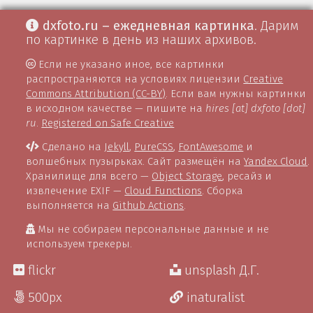
dxfoto.ru – ежедневная картинка
. Дарим
по картинке в день из наших архивов.
Если не указано иное, все картинки
распространяются на условиях лицензии
Creative
Commons Attribution (CC-BY)
. Если вам нужны картинки
в исходном качестве — пишите на
hires [at] dxfoto [dot]
ru
.
Registered on Safe Creative
Сделано на
Jekyll
,
PureCSS
,
FontAwesome
и
волшебных пузырьках. Сайт размещён на
Yandex Cloud
.
Хранилище для всего —
Object Storage
, ресайз и
извлечение EXIF —
Cloud Functions
. Сборка
выполняется на
Github Actions
.
Мы не собираем персональные данные и не
используем трекеры.
flickr
unsplash Д.Г.
500px
inaturalist