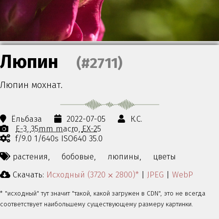
Люпин
(#2711)
Люпин мохнат.
Ёльбаза
2022-07-05
К.С.
E-3
35mm macro
EX-25
f/9.0 1/640s ISO640 35.0
растения,
бобовые,
люпины,
цветы
Скачать:
Исходный (3720 ⨉ 2800)*
|
JPEG
|
WebP
* "исходный" тут значит "такой, какой загружен в CDN", это не всегда
соответствует наибольшему существующему размеру картинки.