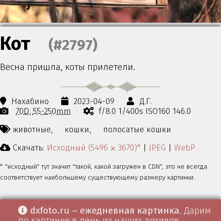
Кот
(#2797)
Весна пришла, коты прилетели.
Нахабино
2023-04-09
Д.Г.
70D
55-250mm
f/8.0 1/400s ISO160 146.0
животные,
кошки,
полосатые кошки
Скачать:
Исходный (5496 ⨉ 3670)*
|
JPEG
|
WebP
* "исходный" тут значит "такой, какой загружен в CDN", это не всегда
соответствует наибольшему существующему размеру картинки.
dxfoto.ru – ежедневная картинка
. Дарим
по картинке в день из наших архивов.