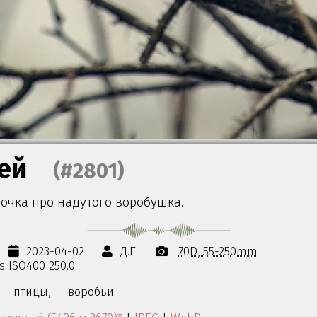
ей
(#2801)
очка про надутого воробушка.
2023-04-02
Д.Г.
70D
55-250mm
0s ISO400 250.0
птицы,
воробьи