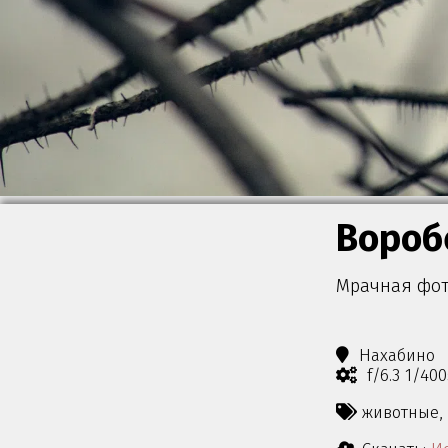
Вороб
Мрачная фот
Нахабино
f/6.3 1/40
животные,